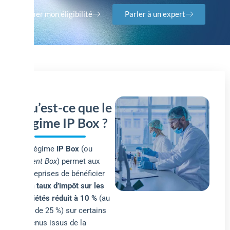
Vérifier mon éligibilité
Parler à un expert
Qu’est-ce que le
régime IP Box ?
Le régime
IP Box
(ou
Patent Box
) permet aux
entreprises de bénéficier
d’un
taux d’impôt sur les
sociétés réduit à 10 %
(au
lieu de 25 %) sur certains
revenus issus de la