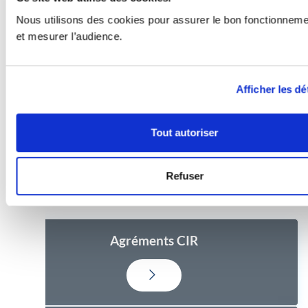
Nos experts analysent votre situation et vous
Nous utilisons des cookies pour assurer le bon fonctionnemen
aident à sécuriser la mise en place du régime IP
et mesurer l’audience.
Box.
Planifier un rendez-vous
Afficher les dé
Tout autoriser
Refuser
Pour en savoir plus
Agréments CIR