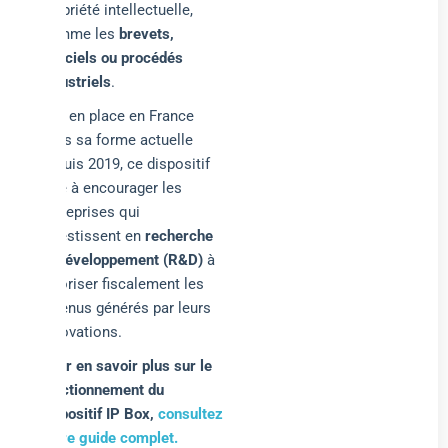
propriété intellectuelle,
comme les
brevets,
logiciels ou procédés
industriels
.
Mis en place en France
dans sa forme actuelle
depuis 2019, ce dispositif
vise à encourager les
entreprises qui
investissent en
recherche
et développement (R&D)
à
valoriser fiscalement les
revenus générés par leurs
innovations.
Pour en savoir plus sur le
fonctionnement du
dispositif IP Box,
consultez
notre guide complet.