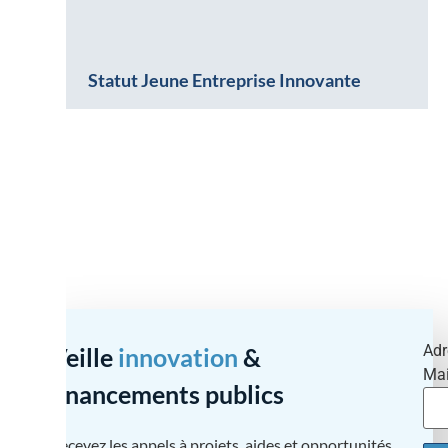
Statut Jeune Entreprise Innovante
Adr
Veille
innovation
&
Mai
financements publics
Recevez les appels à projets, aides et opportunités