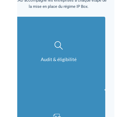
AREAD accompagne les entreprises à chaque étape de
la mise en place du régime IP Box.
Demander un audit
l’IP Box.
Audit & éligibilité
Nous analysons vos actifs et vérifions leur éligibilité à