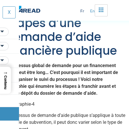
Infographie : Les
Fr
En
X
étapes d’une
demande d’aide
financière publique
Le processus global de demande pour un financement
→
public peut être long… C’est pourquoi il est important de
Contenu
bien organiser le suivi du processus ! Voici notre
infographie qui énumère les étapes à franchir avant et
après le dépôt du dossier de demande d’aide.
Ce processus de demande d’aide publique s’applique à toute
demande de subvention, il peut donc varier selon le type de