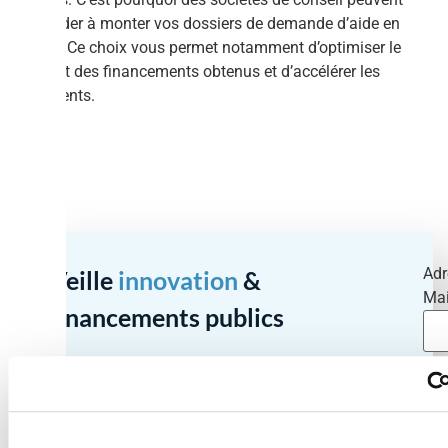
vous aider à monter vos dossiers de demande d’aide en
totalité. Ce choix vous permet notamment d’optimiser le
montant des financements obtenus et d’accélérer les
versements.
Adr
Veille
innovation
&
Mai
financements publics
Recevez les appels à projets, aides et opportunités
stratégiques directement dans votre boîte mail.