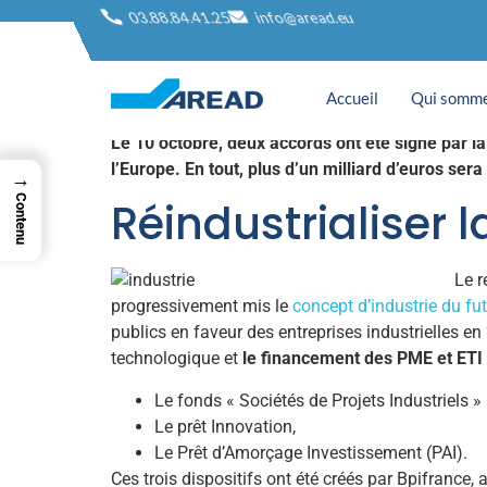
Trois financement
03.88.84.41.25
info@aread.eu
l’innovation des
Accueil
Qui somme
Le 10 octobre, deux accords ont été signé par 
l’Europe. En tout, plus d’un milliard d’euros ser
→
Contenu
Réindustrialiser 
Le r
progressivement mis le
concept d’industrie du fu
publics en faveur des entreprises industrielles en 
technologique et
le financement des PME et ETI
Le fonds « Sociétés de Projets Industriels » 
Le prêt Innovation,
Le Prêt d’Amorçage Investissement (PAI).
Ces trois dispositifs ont été créés par Bpifrance