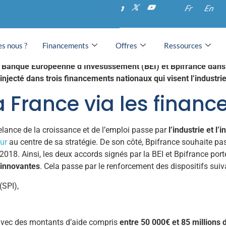
s renforcés pour l’indu
Fr
En
 PME
s nous ?
Financements
Offres
Ressources
la Banque Européenne d’Investissement (BEI) et Bpifrance dans
a injecté dans trois financements nationaux qui visent l’industr
la France via les finan
elance de la croissance et de l’emploi passe par
l’industrie et l’
tur
au centre de sa stratégie. De son côté, Bpifrance souhaite pa
2018. Ainsi, les deux accords signés par la BEI et Bpifrance porte
 innovantes
. Cela passe par le renforcement des dispositifs suiv
(SPI),
, avec des montants d’aide compris
entre 50 000€ et 85 millions 