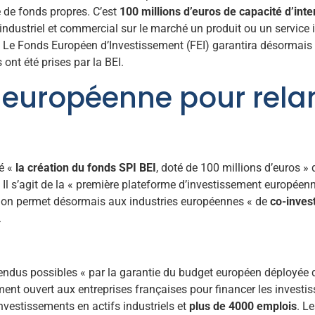
e de fonds propres. C’est
100 millions d’euros de capacité d’inte
t industriel et commercial sur le marché un produit ou un service
es. Le Fonds Européen d’Investissement (FEI) garantira désormais
s ont été prises par la BEI.
 européenne pour relan
cé «
la création du fonds SPI BEI
, doté de 100 millions d’euros » q
 Il s’agit de la « première plateforme d’investissement européen
ction permet désormais aux industries européennes « de
co-invest
.
 rendus possibles « par la garantie du budget européen déployée
nt ouvert aux entreprises françaises pour financer les investis
nvestissements en actifs industriels et
plus de 4000 emplois
. L