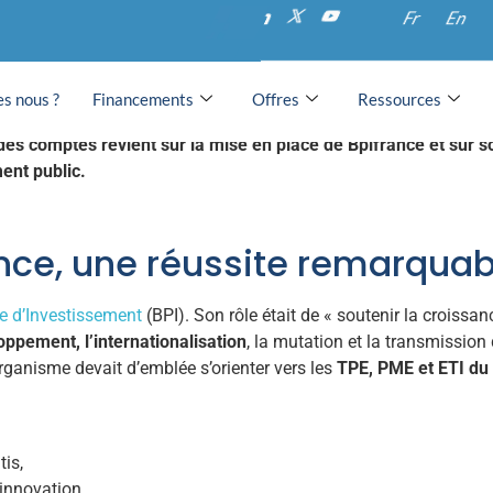
ptes demande à Bpifra
Fr
En
s nous ?
Financements
Offres
Ressources
des comptes revient sur la mise en place de Bpifrance et sur s
ent public.
ance, une réussite remarquab
e d’Investissement
(BPI). Son rôle était de « soutenir la croissan
oppement, l’internationalisation
, la mutation et la transmission 
rganisme devait d’emblée s’orienter vers les
TPE, PME et ETI du 
tis,
’innovation,