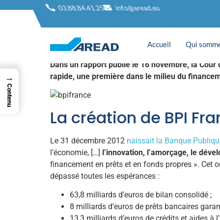
La Cour des com
03.88.84.41.25
info@aread.eu
modérer
Accueil
Qui somme
Dans un rapport publié le 16 novembre, la Cour 
rapide, une première dans le milieu du financem
→
Contenu
La création de BPI Fr
Le 31 décembre 2012
naissait la Banque Publiqu
l’économie, […]
l’innovation, l’amorçage, le dével
financement en prêts et en fonds propres ». Cet o
dépassé toutes les espérances :
63,8 milliards d’euros de bilan consolidé ;
8 milliards d’euros de prêts bancaires garan
13,3 milliards d’euros de crédits et aides à l