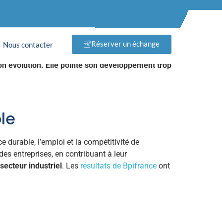
nce de se
Réserver un échange
Nous contacter
on évolution. Elle pointe son développement trop
le
ce durable, l’emploi et la compétitivité de
des entreprises, en contribuant à leur
secteur industriel
. Les
résultats de Bpifrance
ont