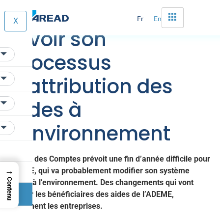
L’ADEME appelée à
Fr
En
X
revoir son
processus
d’attribution des
aides à
l’environnement
La Cour des Comptes prévoit une fin d’année difficile pour
→
l’ADEME, qui va probablement modifier son système
Contenu
d’aides à l’environnement. Des changements qui vont
affecter les bénéficiaires des aides de l’ADEME,
notamment les entreprises.