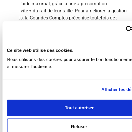
le taux d’aide maximal, grâce à une « présomption
d’incitativité » du fait de leur taille. Pour améliorer la gestion
des aides, la Cour des Comptes préconise toutefois de :
Supprimer les subventions à faible montant ;
Evaluer le caractère incitatif des aides inférieures à
45 000€,
Abaisser le taux d’avances spécifiques,
Ce site web utilise des cookies.
Rendre les dépenses éligibles après la réponse de
Nous utilisons des cookies pour assurer le bon fonctionnemen
l’ADEME.
et mesurer l’audience.
Pour les entreprises, ces modifications impliqueraient un
versement plus tardif du montant des aides et le
financement de moins de dépenses. Néanmoins, ces
Afficher les dé
dispositions ne devraient pas empêcher les entreprises de se
tourner vers l’opérateur principal de la transition énergétique.
Tout autoriser
Refuser