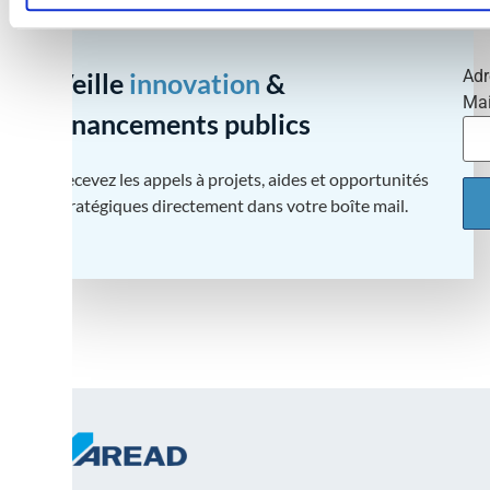
Adr
Veille
innovation
&
Mai
financements publics
Recevez les appels à projets, aides et opportunités
stratégiques directement dans votre boîte mail.