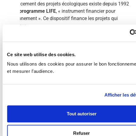
de financement des projets écologiques existe depuis 1992
avec le
programme LIFE
, « instrument financier pour
l’environnement ». Ce dispositif finance les projets qui
portent sur :
La préservation de la nature et de la biodiversité,
L’atténuation du changement climatique,
L’économie circulaire et la qualité de vie,
Ce site web utilise des cookies.
La transition vers l’énergie propre.
Nous utilisons des cookies pour assurer le bon fonctionnemen
Sur la période 2021-2027, le programme LIFE sera doté d’un
et mesurer l’audience.
budget de 4,8 milliards d’euros. Le taux de subvention des
aides LIFE est compris entre 60% et 75% des dépenses
éligibles. Ce financement fonctionne par
appels à projets qui
Afficher les dé
sont publiés à cette adresse
. Depuis 2021, les subventions
écologiques sont également disponibles dans chaque
programme de financement.
Tout autoriser
Dans le cadre de son nouveau budget, la Commission
Européenne a pour objectif d’intégrer l’enjeu climatique dans
Refuser