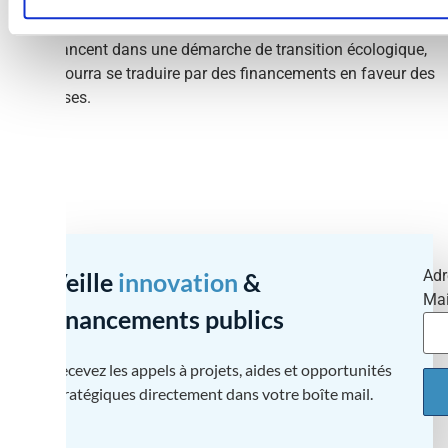
tous ses programmes d’aide, à hauteur de 30% des
dépenses. Pour ce faire, elle soutiendra les pays membres
qui se lancent dans une démarche de transition écologique,
ce qui pourra se traduire par des financements en faveur des
entreprises.
Adr
Veille
innovation
&
Mai
financements publics
Recevez les appels à projets, aides et opportunités
stratégiques directement dans votre boîte mail.