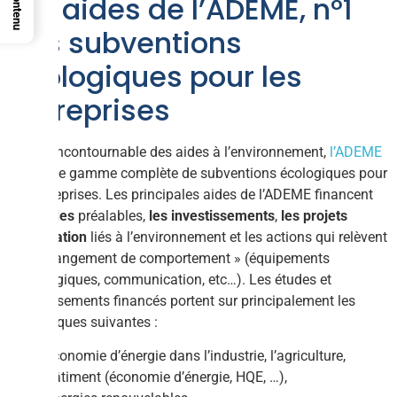
Contenu
Les aides de l’ADEME, n°1
des subventions
écologiques pour les
entreprises
Acteur incontournable des aides à l’environnement,
l’ADEME
offre une gamme complète de subventions écologiques pour
les entreprises. Les principales aides de l’ADEME financent
les études
préalables,
les investissements
,
les projets
d’innovation
liés à l’environnement et les actions qui relèvent
du « changement de comportement » (équipements
pédagogiques, communication, etc…). Les études et
investissements financés portent sur principalement les
thématiques suivantes :
Économie d’énergie dans l’industrie, l’agriculture,
Bâtiment (économie d’énergie, HQE, …),