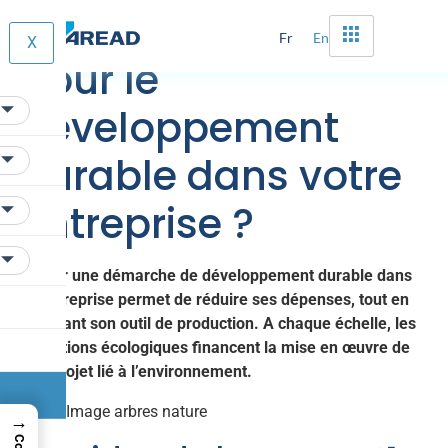
Quelles subventions
Fr
En
X
pour le
développement
durable dans votre
entreprise ?
Intégrer une démarche de développement durable dans
son entreprise permet de réduire ses dépenses, tout en
optimisant son outil de production. A chaque échelle, les
subventions écologiques financent la mise en œuvre de
votre projet lié à l’environnement.
→