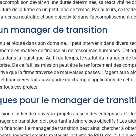
accompli son devoir en une durée déterminée, sa réactivité ne doi
culture de la firme en un petit laps de temps. Par ailleurs, ce lead
garder sa neutralité et son objectivité dans l’accomplissement de
’un manager de transition
u et réputé dans son domaine. Il peut intervenir dans divers sect
t de même en matière de finance ou de ressources humaines. Cet 
ou dans la logistique. Au fil du temps, le statut du manager de tr
eprise. De ce fait, sa mission peut être le renforcement des com
arrive que la firme traverse de mauvaises passes. L’agent aura alo
t financières fait aussi partie du champ d’application de cette u
r tous ces projets.
iques pour le manager de transit
ssion d’initier de nouveaux projets au sein des entreprises. Or, 
nager de transition doit pourtant atteindre ses objectifs ! Les ai
 financier. Le manager de transition peut ainsi chercher à obteni
ments, investissements matériels, activité de R&D, etc…). La diver