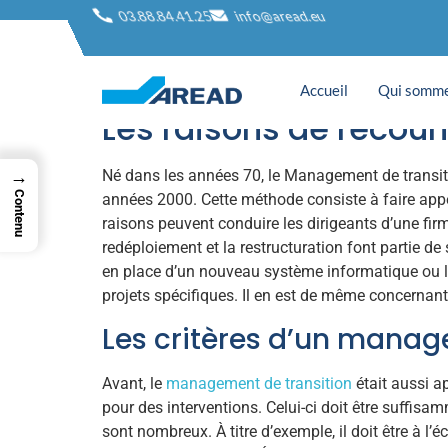
Les entreprises 
03.88.84.41.25
info@aread.eu
Accueil
Qui somme
Les raisons de recourir
→
Né dans les années 70, le Management de transit
Contenu
années 2000. Cette méthode consiste à faire appel
raisons peuvent conduire les dirigeants d’une firm
redéploiement et la restructuration font partie de
en place d’un nouveau système informatique ou l
projets spécifiques. Il en est de même concernant l
Les critères d’un manage
Avant, le
management de transition
était aussi a
pour des interventions. Celui-ci doit être suffi
sont nombreux. À titre d’exemple, il doit être à l