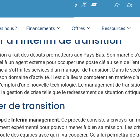
et le management de tr
Fr
En
s nous ?
Financements
Offres
Ressources
 à l’Interim de transition
ion a fait des débuts prometteurs aux Pays-Bas. Son marché s’e
 à un agent externe pour occuper une poste clé au sein de l’entr
e à s’offrir les services d’un manager de transition. Dans le sect
 son domaine d’activité. Il est d’ailleurs compétent en matière d’
‘emploi d’une nouvelle technologie. Le management de transitio
a gestion de crise telle que le redressement de situation critique
r de transition
ppelé
Interim management
. Ce procédé consiste à envoyer un m
samment expérimenté pour pouvoir mener à bien sa mission. Les c
’écoute des équipes avec qui il va coopérer. Cela lui permettra de