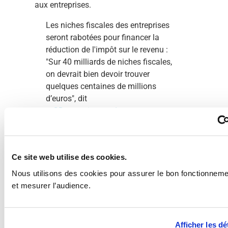
fiscales aux entreprises.
Les niches fiscales des entreprises
seront rabotées pour financer la
réduction de l'impôt sur le revenu :
"Sur 40 milliards de niches fiscales,
on devrait bien devoir trouver
quelques centaines de millions
d’euros", dit
@GDarmanin
.
@audrey_crespo
#europe
1
pic.twitter.com/eQJUXTBe7P
— Europe 1 (@Europe1)
April 29, 2019
Ce site web utilise des cookies.
Nous utilisons des cookies pour assurer le bon fonctionnemen
Cet appel à la solidarité ne suffira probablement pas pour
et mesurer l’audience.
rassurer les chefs d’entreprises. C’est pourquoi Bruno
Lemaire a rapidement reçu Geoffroy Roux de Bézieux,
Président du MEDEF.
Afficher les dé