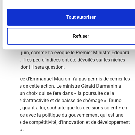
Au vu de la colère des organisations professionnelles,
l’échange entre le MEDEF et le ministre de l’Économie et des
Finances s’est très vite imposé. Bruno Lemaire a qualifié cet
Tout autoriser
entretien de «
discussion constructive
» qui débouchera sur
une concertation commune avant toute prise de décision.
Refuser
Les parties prenantes ont « plusieurs semaines » pour se
pencher sur la question. La décision sera rendue publique au
mois de juin, comme l’a évoqué le Premier Ministre Edouard
Philippe. Très peu d’indices ont été dévoilés sur les niches
fiscales dont il sera question.
L’annonce d’Emmanuel Macron n’a pas permis de cerner les
contours de cette action. Le ministre Gérald Darmanin a
évoqué un choix qui se fera dans « la poursuite de la
stratégie d’attractivité et de baisse de chômage ». Bruno
Lemaire, quant à lui, souhaite que les décisions soient « en
cohérence avec la politique du gouvernement qui est une
politique de compétitivité, d’innovation et de développement
durable ».