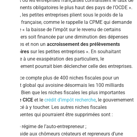
moment où les entreprises françaises connaissent le taux de
prélèvements obligatoires le plus haut des pays de l’OCDE ».
En effet, les petites entreprises plient sous le poids de la
fiscalité française, comme le rappelle la CPME qui demande
à ce que « la baisse de l’impôt sur le revenu de certains
particuliers soit financée par une diminution des dépenses
publiques et non un
accroissement des prélèvements
obligatoires
sur les petites entreprises ». En souhaitant
répondre à une exaspération des particuliers, le
gouvernement pourrait bien déclencher celle des entreprises.
La France compte plus de 400 niches fiscales pour un
montant global qui avoisine désormais les 100 milliards
d’euros. Bien que les niches fiscales les plus importantes
soient
le CICE
et le
crédit d’impôt recherche
, le gouvernement
a renoncé à y toucher. Les autres niches fiscales
conséquentes qui pourraient être supprimées sont :
Le régime de l’auto-entrepreneur ;
L’aide aux chômeurs créateurs et repreneurs d’une