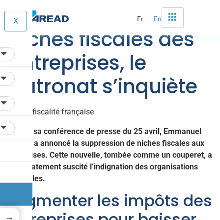
L’Etat s’attaque aux
Fr
En
X
niches fiscales des
entreprises, le
patronat s’inquiète
Lors de sa conférence de presse du 25 avril, Emmanuel
Macron a annoncé la suppression de niches fiscales aux
entreprises. Cette nouvelle, tombée comme un couperet, a
immédiatement suscité l’indignation des organisations
patronales.
Augmenter les impôts des
entreprises pour baisser
→