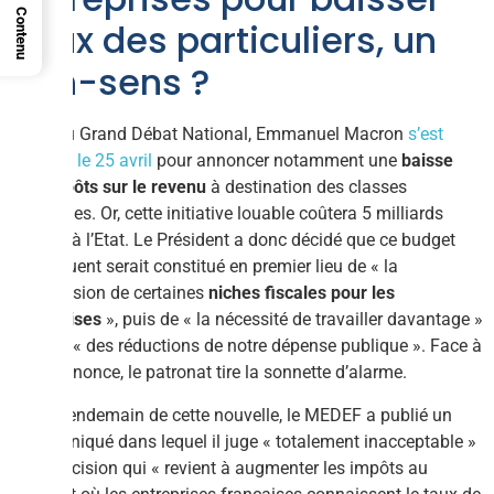
Contenu
ceux des particuliers, un
non-sens ?
Suite au Grand Débat National, Emmanuel Macron
s’est
exprimé le 25 avril
pour annoncer notamment une
baisse
des impôts sur le revenu
à destination des classes
moyennes. Or, cette initiative louable coûtera 5 milliards
d’euros à l’Etat. Le Président a donc décidé que ce budget
conséquent serait constitué en premier lieu de « la
suppression de certaines
niches fiscales pour les
entreprises
», puis de « la nécessité de travailler davantage »
et enfin « des réductions de notre dépense publique ». Face à
cette annonce, le patronat tire la sonnette d’alarme.
Dès le lendemain de cette nouvelle, le MEDEF a publié un
communiqué dans lequel il juge « totalement inacceptable »
cette décision qui « revient à augmenter les impôts au