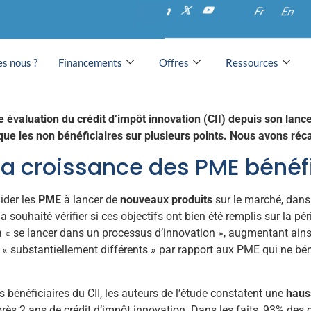
 d’Impôt Innovation bo
Fr
En
ME bénéficiaires
s nous ?
Financements
Offres
Ressources
e évaluation du crédit d’impôt innovation (CII) depuis son la
e les non bénéficiaires sur plusieurs points. Nous avons récap
 la croissance des PME bénéf
ider les
PME
à lancer de
nouveaux produits
sur le marché, dans 
a souhaité vérifier si ces objectifs ont bien été remplis sur la pé
à « se lancer dans un processus d’innovation », augmentant ains
« substantiellement différents » par rapport aux PME qui ne béné
 bénéficiaires du CII, les auteurs de l’étude constatent une
haus
ès 2 ans de crédit d’impôt innovation. Dans les faits, 93% des