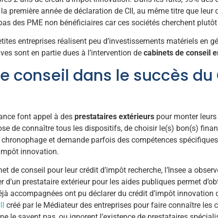
a première année de déclaration de CII, au même titre que leur c
e pas des PME non bénéficiaires car ces sociétés cherchent plutôt 
tites entreprises réalisent peu d’investissements matériels en gé
es sont en partie dues à l’intervention de
cabinets de conseil 
de conseil dans le succès du
rance font appel à des
prestataires extérieurs
pour monter leurs 
pose de connaître tous les dispositifs, de choisir le(s) bon(s) fi
est chronophage et demande parfois des compétences spécifiques. 
’impôt innovation.
et de conseil pour leur crédit d’impôt recherche, l’Insee a observ
ser d’un prestataire extérieur pour les aides publiques permet d’
s déjà accompagnées ont pu déclarer du crédit d’impôt innovatio
II
créé par le Médiateur des entreprises pour faire connaître les
e le savent pas, ou ignorent l’existence de prestataires spéciali