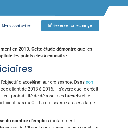
oste la
Réserver un échange
Nous contacter
ncement en 2013. Cette étude démontre que les
itulé les points clés à connaître.
iciaires
l’objectif d’accélérer leur croissance. Dans
son
riode allant de 2013 à 2016. Il s’avère que le crédit
i leur probabilité de déposer des
brevets
et le
ficient pas du CII. La croissance au sens large
se du nombre d’emplois
(notamment
 dépenses du CII sont consacrées au personnel. Le