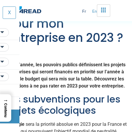
Quelles subventions
Fr
En
X
pour mon
entreprise en 2023 ?
En fin d’année, les pouvoirs publics définissent les projets
d’entreprises qui seront financés en priorité sur l’année à
venir et le budget qui sera mis sur la table. Découvrez les
subventions à ne pas rater en 2023 pour votre entreprise.
Des subventions pour les
→
Contenu
projets écologiques
L’écologie
sera la priorité absolue en 2023 pour la France et
l’Europe qui poursuivent l’objectif mondial de neutralité