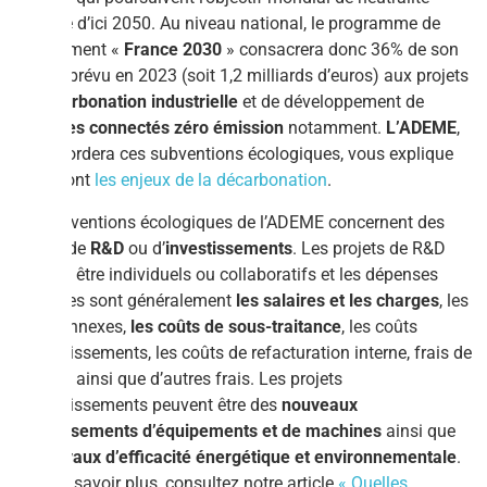
carbone d’ici 2050. Au niveau national, le programme de
financement «
France 2030
» consacrera donc 36% de son
budget prévu en 2023 (soit 1,2 milliards d’euros) aux projets
de
décarbonation industrielle
et de développement de
véhicules connectés zéro émission
notamment.
L’ADEME
,
qui accordera ces subventions écologiques, vous explique
quels sont
les enjeux de la décarbonation
.
Les subventions écologiques de l’ADEME concernent des
projets de
R&D
ou d’
investissements
. Les projets de R&D
peuvent être individuels ou collaboratifs et les dépenses
financées sont généralement
les salaires et les charges
, les
frais connexes,
les coûts de sous-traitance
, les coûts
d’amortissements, les coûts de refacturation interne, frais de
mission ainsi que d’autres frais. Les projets
d’investissements peuvent être des
nouveaux
investissements d’équipements et de machines
ainsi que
des
travaux d’efficacité énergétique et environnementale
.
Pour en savoir plus, consultez notre article
« Quelles