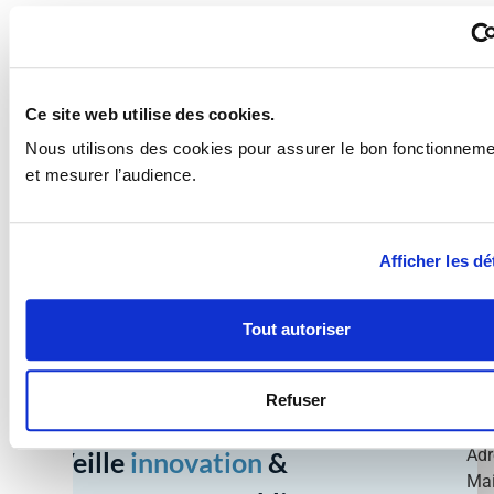
– Technologies de pointe en matière de données et
d’informatique,
– Technologies numériques et émergentes,
Ce site web utilise des cookies.
– Développement, déploiement et utilisation
Nous utilisons des cookies pour assurer le bon fonctionnemen
d’infrastructures, de services, d’applications et de données
et mesurer l’audience.
basés sur l’espace mondial,
– Un développement humain et éthique des technologies
numériques et industrielles.
Afficher les dé
Tout autoriser
Refuser
Adr
Veille
innovation
&
Mai