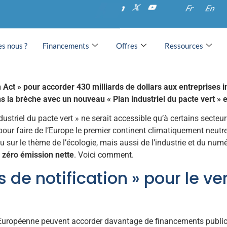
opéenne pour investir v
Fr
En
 propres
s nous ?
Financements
Offres
Ressources
n Act » pour accorder 430 milliards de dollars aux entreprises i
 la brèche avec un nouveau « Plan industriel du pacte vert » e
ustriel du pacte vert » ne serait accessible qu’à certains secteurs 
pour faire de l’Europe le premier continent climatiquement neutre 
u sur le thème de l’écologie, mais aussi de l’industrie et du numé
 zéro émission nette
. Voici comment.
s de notification » pour le 
n Européenne peuvent accorder davantage de financements publi