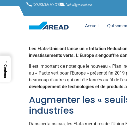
Une initiative eur
03.88.84.41.25
info@aread.eu
les technologies
Accueil
Qui somme
Les Etats-Unis ont lancé un « Inflation Reductio
investissements verts. L’Europe s’engouffre dans
→
Il est important de noter que le nouveau « Plan ind
Contenu
au « Pacte vert pour l’Europe » présenté fin 2019 
beaucoup d’autres qui ont été lancés au fil de l’ea
développement de technologies et de produits à
Augmenter les « seuil
industries
Dans certains cas, les Etats membres de l’Unio