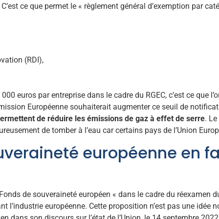
C’est ce que permet le « règlement général d’exemption par catég
vation (RDI),
0 euros par entreprise dans le cadre du RGEC, c’est ce que l’on 
mmission Européenne souhaiterait augmenter ce seuil de notifica
ermettent de réduire les émissions de gaz à effet de serre
. Le
ureusement de tomber à l’eau car certains pays de l’Union Europé
veraineté européenne en fav
nds de souveraineté européen « dans le cadre du réexamen du c
nt l’industrie européenne. Cette proposition n’est pas une idée no
 dans son discours sur l’état de l’Union, le 14 septembre 2022.