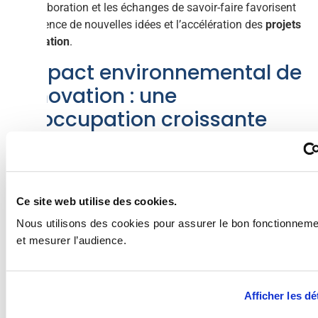
La collaboration et les échanges de savoir-faire favorisent
l’émergence de nouvelles idées et l’accélération des
projets
d’innovation
.
L’impact environnemental de
l’innovation : une
préoccupation croissante
45% des entreprises ayant innové entre 2020 et 2022
estiment que leur innovation a eu un impact positif sur
l’environnement, que ce soit au niveau de la production
(36%) ou de l’utilisation des biens et services (34%). Cette
Ce site web utilise des cookies.
prise en compte des enjeux environnementaux est un signe
Nous utilisons des cookies pour assurer le bon fonctionnemen
encourageant pour un
développement
plus
durable
.
et mesurer l’audience.
La France dans le contexte
européen
Afficher les dé
En 2022, la France se positionne à la 7e place en termes