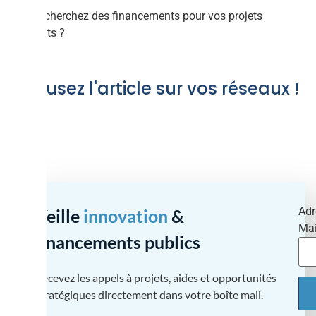
Vous recherchez des financements pour vos projets
innovants ?
Diffusez l'article sur vos réseaux !
Adr
Veille
innovation
&
Mai
financements publics
Recevez les appels à projets, aides et opportunités
stratégiques directement dans votre boîte mail.