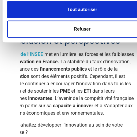
d’entreprises innovantes
parmi les 19 pays de l’Union
Tout autoriser
européenne. Bien que des progrès soient notables, il est
essentiel de poursuivre les efforts pour renforcer la
compétitivité de l’écosystème français de l’innovation.
Refuser
Conclusion et perspectives
L’étude de l’INSEE
met en lumière les forces et les faiblesses
de l’
innovation en France.
La stabilité du taux d’innovation,
l’importance des
financements publics
et le rôle de la
coopération
sont des éléments positifs. Cependant, il est
crucial de continuer à encourager l’innovation dans tous les
secteurs et de soutenir les
PME
et les
ETI
dans leurs
démarches
innovantes
. L’avenir de la compétitivité française
repose en partie sur sa
capacité à innover
et à s’adapter aux
mutations économiques et environnementales.
Vous souhaitez développer l’innovation au sein de votre
entreprise ?