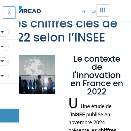
Innovation en France
Fr
En
X
: Les chiffres clés de
2022 selon l’INSEE
Le contexte
de
l'innovation
en France en
2022
U
Une étude de
l’
INSEE
publiée en
novembre 2024
présente les
chiffres