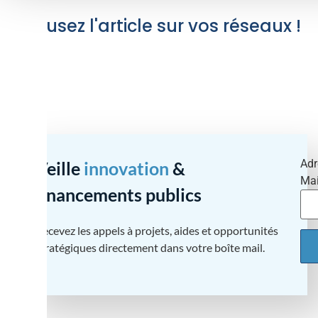
Diffusez l'article sur vos réseaux !
Adr
Veille
innovation
&
Mai
financements publics
Recevez les appels à projets, aides et opportunités
stratégiques directement dans votre boîte mail.