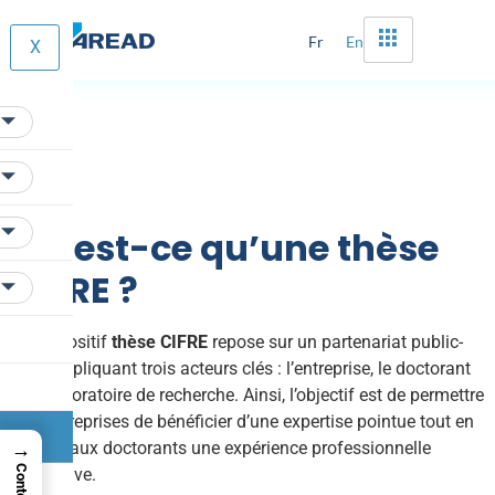
Fr
En
X
Qu’est-ce qu’une thèse
CIFRE ?
Le dispositif
thèse CIFRE
repose sur un partenariat public-
privé impliquant trois acteurs clés : l’entreprise, le doctorant
et le laboratoire de recherche. Ainsi, l’objectif est de permettre
aux entreprises de bénéficier d’une expertise pointue tout en
→
offrant aux doctorants une expérience professionnelle
Contenu
immersive.