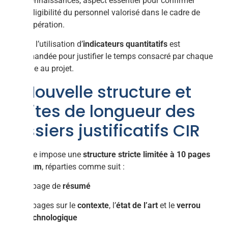
connaissances, aspect essentiel pour confirmer
l’éligibilité du personnel valorisé dans le cadre de
l’opération.
De plus, l’utilisation d’
indicateurs quantitatifs
est
recommandée pour justifier le temps consacré par chaque
personne au projet.
4. Nouvelle structure et
limites de longueur des
dossiers justificatifs CIR
La trame impose une
structure stricte limitée à 10 pages
maximum
, réparties comme suit :
1 page de
résumé
3 pages sur le
contexte
, l’
état de l’art
et le
verrou
technologique