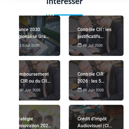
intéresser
France 2030
Contrôle CII : les
régionalisé Grand
justificatifs
Est : un nouvel
indispensables
13 Juil 2026
06 Juil 2026
axe pour
pour sécuriser
moderniser
votre dossier
l'industrie
Remboursement
Contrôle CIR
du CIR ou du CII
2026 : les 5
refusé : quelles
documents
30 Juin 2026
29 Juin 2026
solutions pour
indispensables
défendre votre
pour sécuriser
dossier ?
votre Crédit
d'Impôt
Stratégie
Crédit d’Impôt
Recherche
d'innovation 2026
Audiovisuel (CIA)