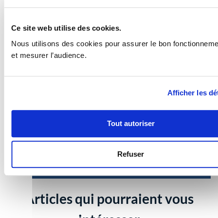
Depuis plus de 20 ans, AREAD accompagne les
entreprises innovantes dans l’identification et
Ce site web utilise des cookies.
l’optimisation de leurs financements publics, la
Nous utilisons des cookies pour assurer le bon fonctionnemen
sécurisation de leurs dispositifs fiscaux, ainsi que la
et mesurer l’audience.
mobilisation stratégique d’aides complémentaires
nationales et régionales.
Afficher les dé
Vous souhaitez sécuriser votre déclaration CIR/CII et
Tout autoriser
optimiser vos financements publics ?
Contactez AREAD pour un diagnostic
personnalisé.
Refuser
Articles qui pourraient vous