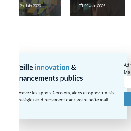
: comment
2026 : conditions,
24 Juin 2026
09 Juin 2026
transformer une
calcul et
idée en avantage
démarches CNC
compétitif ?
Adr
Veille
innovation
&
Mai
financements publics
Recevez les appels à projets, aides et opportunités
stratégiques directement dans votre boîte mail.