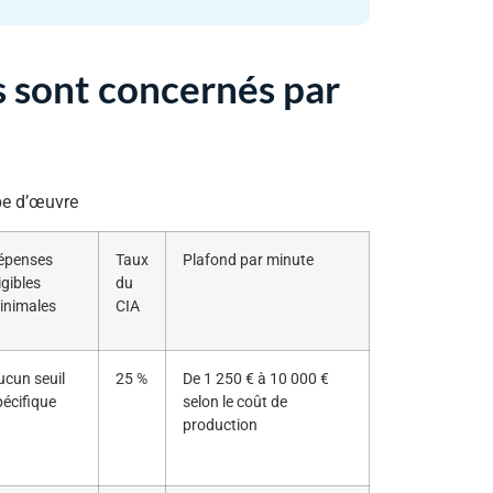
s sont concernés par
ype d’œuvre
épenses
Taux
Plafond par minute
igibles
du
inimales
CIA
ucun seuil
25 %
De 1 250 € à 10 000 €
pécifique
selon le coût de
production