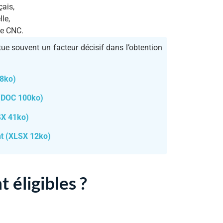
çais,
lle,
me CNC.
ue souvent un facteur décisif dans l’obtention
08ko)
 (DOC 100ko)
SX 41ko)
nt (XLSX 12ko)
 éligibles ?