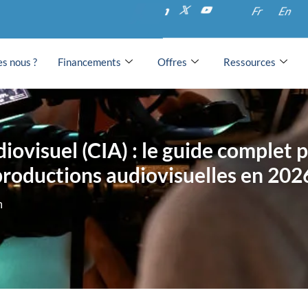
Fr
En
s nous ?
Financements
Offres
Ressources
iovisuel (CIA) : le guide complet 
productions audiovisuelles en 202
m