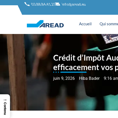
03.88.84.41.25
info@aread.eu
Accueil
Qui somme
Crédit d’Impôt Aud
efficacement vos 
juin 9, 2026
Hiba Bader
9:16 a
→
Contenu