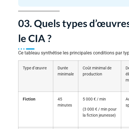
03. Quels types d’œuvre
le CIA ?
Ce tableau synthétise les principales conditions par t
Type d’œuvre
Durée
Coût minimal de
D
minimale
production
él
m
Fiction
45
5 000 € / min
A
minutes
s
(3 000 € / min pour
la fiction jeunesse)