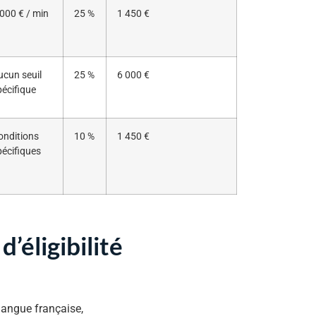
 000 € / min
25 %
1 450 €
ucun seuil
25 %
6 000 €
pécifique
onditions
10 %
1 450 €
pécifiques
’éligibilité
langue française,