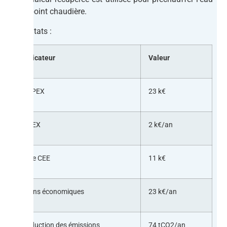
d’appoint chaudière.
Résultats :
Indicateur
Valeur
CAPEX
23 k€
OPEX
2 k€/an
Aide CEE
11 k€
Gains économiques
23 k€/an
Réduction des émissions
74 tCO2/an