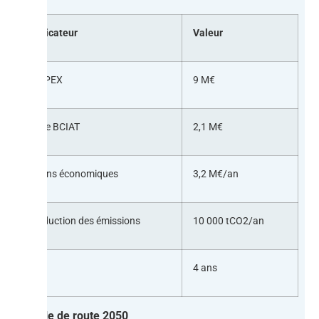
Indicateur
Valeur
CAPEX
9 M€
Aide BCIAT
2,1 M€
Gains économiques
3,2 M€/an
Réduction des émissions
10 000 tCO2/an
ROI
4 ans
Feuille de route 2050