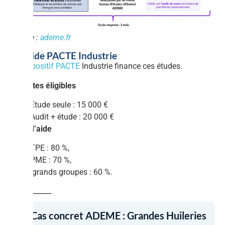
Source :
ademe.fr
4.4 Aide PACTE Industrie
Le
dispositif PACTE
Industrie finance ces études.
Assiettes éligibles
Étude seule : 15 000 €
Audit + étude : 20 000 €
Taux d’aide
TPE : 80 %,
PME : 70 %,
ETI et grands groupes : 60 %.
05. Cas concret ADEME : Grandes Huileries