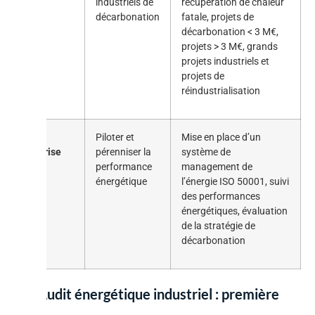
industriels de
récupération de chaleur
décarbonation
fatale, projets de
décarbonation < 3 M€,
projets > 3 M€, grands
projets industriels et
projets de
réindustrialisation
Je
Piloter et
Mise en place d’un
valorise
pérenniser la
système de
performance
management de
énergétique
l’énergie ISO 50001, suivi
des performances
énergétiques, évaluation
de la stratégie de
décarbonation
03. Audit énergétique industriel : première