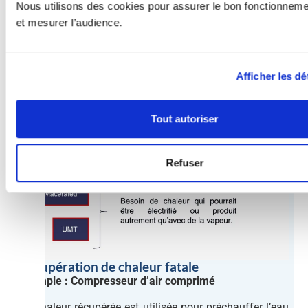
Nous utilisons des cookies pour assurer le bon fonctionnemen
L’étude souligne également un frein économique
et mesurer l’audience.
majeur : le coût du combustible reste souvent inférieur
à celui de l’électricité.
Afficher les dé
Tout autoriser
Refuser
Récupération de chaleur fatale
Exemple : Compresseur d’air comprimé
La chaleur récupérée est utilisée pour préchauffer l’eau