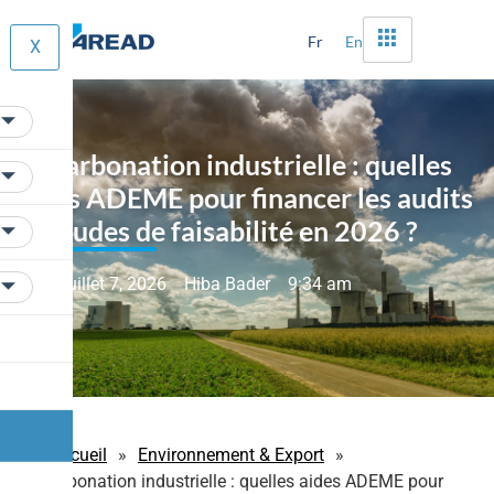
Fr
En
X
Décarbonation industrielle : quelles
aides ADEME pour financer les audits
et études de faisabilité en 2026 ?
juillet 7, 2026
Hiba Bader
9:34 am
Accueil
»
Environnement & Export
»
Décarbonation industrielle : quelles aides ADEME pour