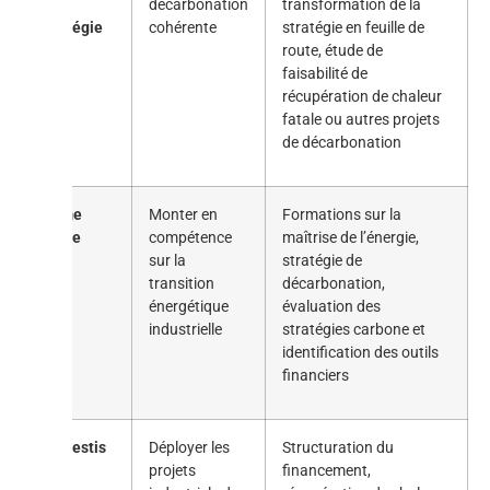
ma
décarbonation
transformation de la
stratégie
cohérente
stratégie en feuille de
route, étude de
faisabilité de
récupération de chaleur
fatale ou autres projets
de décarbonation
Je me
Monter en
Formations sur la
forme
compétence
maîtrise de l’énergie,
sur la
stratégie de
transition
décarbonation,
énergétique
évaluation des
industrielle
stratégies carbone et
identification des outils
financiers
J’investis
Déployer les
Structuration du
projets
financement,