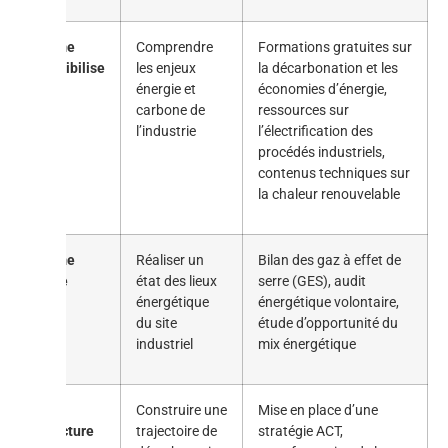
Je me
Comprendre
Formations gratuites sur
sensibilise
les enjeux
la décarbonation et les
énergie et
économies d’énergie,
carbone de
ressources sur
l’industrie
l’électrification des
procédés industriels,
contenus techniques sur
la chaleur renouvelable
Je me
Réaliser un
Bilan des gaz à effet de
situe
état des lieux
serre (GES), audit
énergétique
énergétique volontaire,
du site
étude d’opportunité du
industriel
mix énergétique
Je
Construire une
Mise en place d’une
structure
trajectoire de
stratégie ACT,