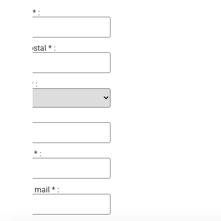
Société * :
Code postal * :
Civilité * :
Nom * :
Prénom * :
Adresse mail * :