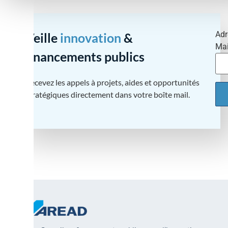
Adr
Veille
innovation
&
Mai
financements publics
Recevez les appels à projets, aides et opportunités
stratégiques directement dans votre boîte mail.