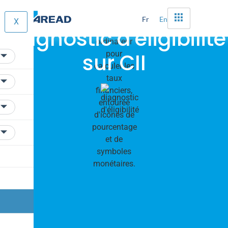
Fr
En
X
Diagnostic d'éligibilité
sur CII