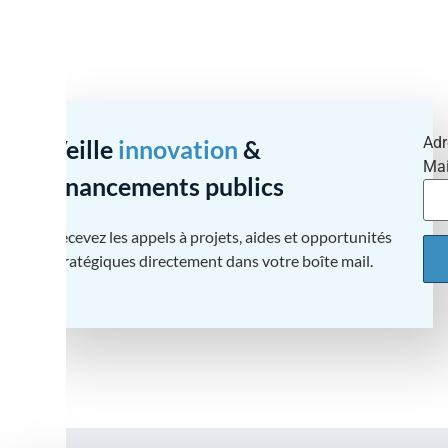
Adr
Veille
innovation
&
Mai
financements publics
Recevez les appels à projets, aides et opportunités
stratégiques directement dans votre boîte mail.