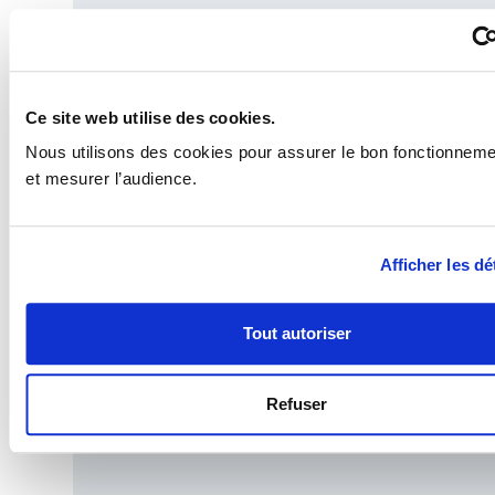
AREAD – Conseil en financements publics pour l’innovation
Ce site web utilise des cookies.
et la croissance des entreprises.
Nous utilisons des cookies pour assurer le bon fonctionnemen
et mesurer l’audience.
Afficher les dé
Nos services
Tout autoriser
Nos offres d’accompagnement
Financement de projet d’entreprise
Innovation -- R&D
Export
Refuser
Investissements
Environnement