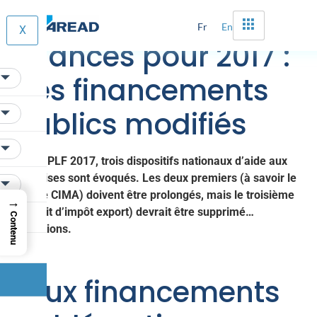
Projet de loi de
Fr
En
X
finances pour 2017 :
des financements
publics modifiés
Dans le PLF 2017, trois dispositifs nationaux d’aide aux
entreprises sont évoqués. Les deux premiers (à savoir le
JEI et le CIMA) doivent être prolongés, mais le troisième
→
(le crédit d’impôt export) devrait être supprimé…
Contenu
Explications.
Deux financements