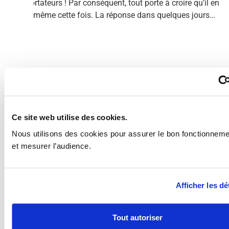
les exportateurs ! Par conséquent, tout porte à croire qu’il en
sera de même cette fois. La réponse dans quelques jours…
Adr
Veille
innovation
&
Ce site web utilise des cookies.
Mai
financements publics
Nous utilisons des cookies pour assurer le bon fonctionnemen
et mesurer l’audience.
Recevez les appels à projets, aides et opportunités
stratégiques directement dans votre boîte mail.
Afficher les dé
Tout autoriser