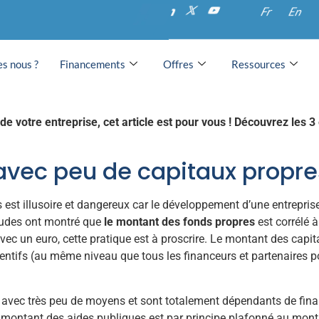
as commettre pour obte
Fr
En
blics
s nous ?
Financements
Offres
Ressources
de votre entreprise, cet article est pour vous ! Découvrez les 
 avec peu de capitaux propre
 est illusoire et dangereux car le développement d’une entrepri
 études ont montré que
le montant des fonds propres
est corrélé à
vec un euro, cette pratique est à proscrire. Le montant des capita
tentifs (au même niveau que tous les financeurs et partenaires pot
avec très peu de moyens et sont totalement dépendants de finan
 montant des aides publiques est par principe plafonné au monta