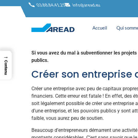
3 erreurs à ne p
03.88.84.41.25
info@aread.eu
financements pu
Accueil
Qui somme
Si vous avez du mal à subventionner les projets 
→
publics.
Contenu
Créer son entreprise
Créer une entreprise avec peu de capitaux propres
financiers. Cette erreur est fatale ! En effet, des
soit légalement possible de créer une entreprise a
d’une entreprise, et les pouvoirs publics y sont at
faible, vous aurez peu de soutien.
Beaucoup d’entrepreneurs démarrent une activité 
montants considérables. C’est sans savoir que le