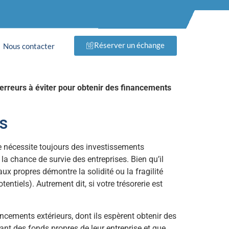
nir des
Réserver un échange
Nous contacter
3 erreurs à éviter pour obtenir des financements
s
se nécessite toujours des investissements
 la chance de survie des entreprises. Bien qu’il
ux propres démontre la solidité ou la fragilité
entiels). Autrement dit, si votre trésorerie est
cements extérieurs, dont ils espèrent obtenir des
nt des fonds propres de leur entreprise et que