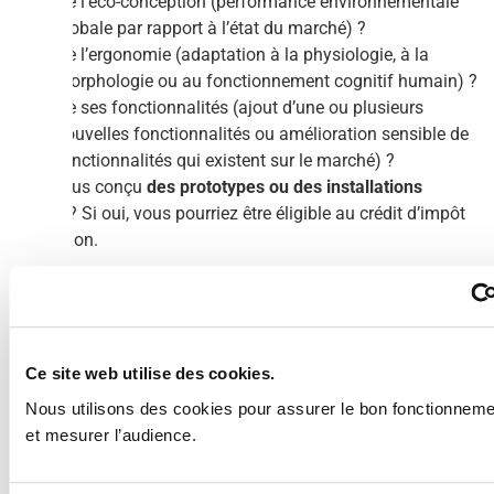
De l’éco-conception (performance environnementale
globale par rapport à l’état du marché) ?
De l’ergonomie (adaptation à la physiologie, à la
morphologie ou au fonctionnement cognitif humain) ?
De ses fonctionnalités (ajout d’une ou plusieurs
nouvelles fonctionnalités ou amélioration sensible de
fonctionnalités qui existent sur le marché) ?
Avez-vous conçu
des prototypes ou des installations
pilotes
? Si oui, vous pourriez être éligible au crédit d’impôt
innovation.
Si vous cochez toutes les cases pour bénéficier du crédit
d’impôt recherche et/ou du crédit d’impôt innovation, c’est le
moment de vous faire accompagner par un
expert en
montage de dossiers CIR-CII
!
Ce site web utilise des cookies.
Nous utilisons des cookies pour assurer le bon fonctionnemen
et mesurer l’audience.