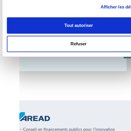
Afficher les dé
Adr
Veille
innovation
&
Mai
Tout autoriser
financements publics
Refuser
Recevez les appels à projets, aides et opportunités
stratégiques directement dans votre boîte mail.
AREAD – Conseil en financements publics pour l’innovation