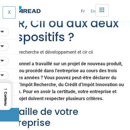
Suis-je éligible au
Fr
En
X
CIR, CII ou aux deux
dispositifs ?
Du personnel a travaillé sur un projet de nouveau produit,
service ou procédé dans l’entreprise au cours des trois
dernières années ? Vous pouvez peut-être déclarer du
Crédit d’Impôt Recherche, du Crédit d’Impôt Innovation ou
→
les deux. Pour en avoir la certitude, votre entreprise et
Contenu
votre projet doivent respecter plusieurs critères.
La taille de votre
entreprise