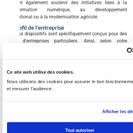
peuvent également soutenir des initiatives liées à la
transformation numérique, au développement
international ou à la modernisation agricole.
Le profil de l'entreprise
Certains dispositifs sont spécifiquement conçus pour des
types d’entreprises particuliers. Ainsi, selon votre
structure, vous pourrez accéder à des aides dédiées aux
startups, aux PME, aux ETI, aux grandes entreprises, mais
aussi aux coopératives agricoles ou aux consortiums de
recherche.
Ce site web utilise des cookies.
Le niveau de maturité du projet
Nous utilisons des cookies pour assurer le bon fonctionnemen
Le stade d’avancement du projet joue également un rôle
et mesurer l’audience.
déterminant dans le choix des financements. Les aides
peuvent intervenir dès l’étude de faisabilité, puis
accompagner les phases de recherche et développement,
Afficher les dé
la réalisation de prototypes ou de démonstrateurs, jusqu’à
la première industrialisation, les investissements
industriels et le déploiement commercial.
Tout autoriser