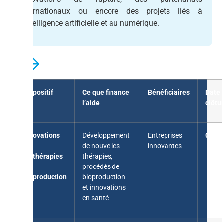
internationaux ou encore des projets liés à
l’intelligence artificielle et au numérique.
Dispositif
Ce que finance
Bénéficiaires
Date
l’aide
clôtu
Innovations
Développement
Entreprises
08/0
en
de nouvelles
innovantes
biothérapies
thérapies,
et
procédés de
bioproduction
bioproduction
et innovations
en santé