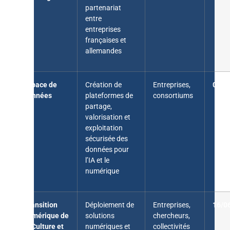
partenariat
entre
entreprises
françaises et
allemandes
Espace de
Création de
Entreprises,
02/1
données
plateformes de
consortiums
partage,
valorisation et
exploitation
sécurisée des
données pour
l’IA et le
numérique
Transition
Déploiement de
Entreprises,
16/0
numérique de
solutions
chercheurs,
la Culture et
numériques et
collectivités