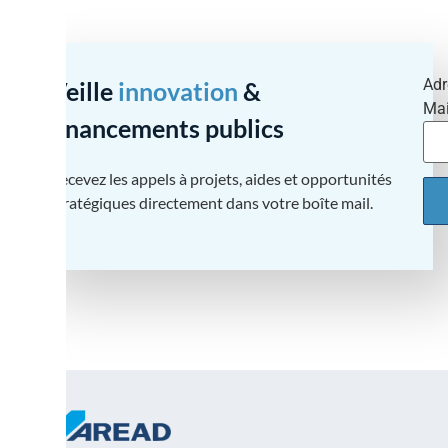
déploiement des
innovations
Adr
Veille
innovation
&
Mai
financements publics
Recevez les appels à projets, aides et opportunités
stratégiques directement dans votre boîte mail.