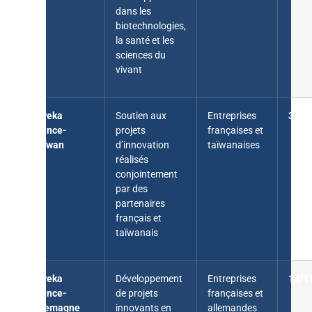
dans les
biotechnologies,
la santé et les
sciences du
vivant
Eureka
Soutien aux
Entreprises
30/1
France-
projets
françaises et
Taïwan
d’innovation
taïwanaises
réalisés
conjointement
par des
partenaires
français et
taïwanais
Eureka
Développement
Entreprises
18/1
France-
de projets
françaises et
Allemagne
innovants en
allemandes