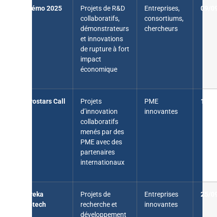
i-Démo 2025
Projets de R&D
Entreprises,
09/0
collaboratifs,
consortiums,
démonstrateurs
chercheurs
et innovations
de rupture à fort
impact
économique
Eurostars Call
Projets
PME
10/0
11
d’innovation
innovantes
collaboratifs
menés par des
PME avec des
partenaires
internationaux
Eureka
Projets de
Entreprises
25/0
Biotech
recherche et
innovantes
développement