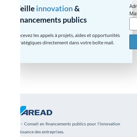
Adr
Veille
innovation
&
Mai
financements publics
Recevez les appels à projets, aides et opportunités
stratégiques directement dans votre boîte mail.
AREAD – Conseil en financements publics pour l’innovation
et la croissance des entreprises.