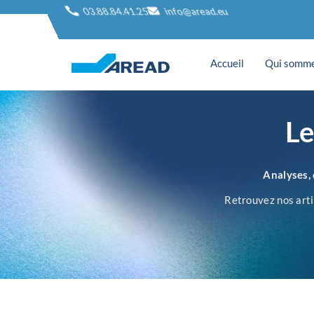
03.88.84.41.25
info@aread.eu
Accueil
Qui somme
Le
Analyses, 
Retrouvez nos artic